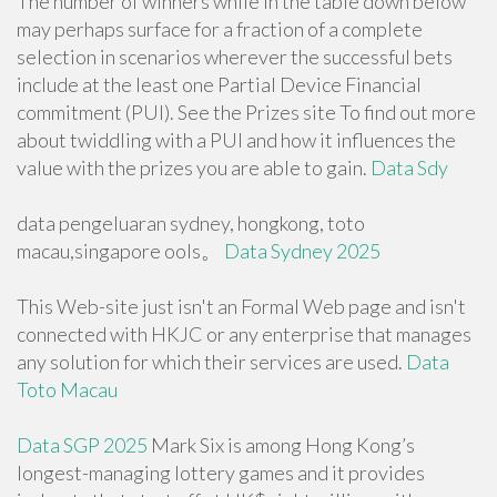
The number of winners while in the table down below
may perhaps surface for a fraction of a complete
selection in scenarios wherever the successful bets
include at the least one Partial Device Financial
commitment (PUI). See the Prizes site To find out more
about twiddling with a PUI and how it influences the
value with the prizes you are able to gain.
Data Sdy
data pengeluaran sydney, hongkong, toto
macau,singapore ools。
Data Sydney 2025
This Web-site just isn't an Formal Web page and isn't
connected with HKJC or any enterprise that manages
any solution for which their services are used.
Data
Toto Macau
Data SGP 2025
Mark Six is among Hong Kong’s
longest-managing lottery games and it provides