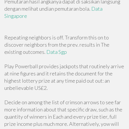
Pemutaran hasil angkanya dapat di saksikan langsung
dengan melihat undian pemutaran bola.
Data
Singapore
Repeating neighbors is off. Transform this on to
discover neighbors from the prev. results in The
existing outcomes.
Data Sgp
Play Powerball provides jackpots that routinely arrive
at nine figures and it retains the document for the
highest lottery prize at any time paid out out: an
unbelievable US£2.
Decide on among the list of crimson arrows to see far
more information about that specific draw, such as the
quantity of winners in Each and every prize tier, full
prize income plus much more. Alternatively, yow will