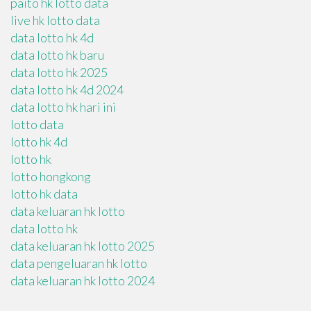
paito hk lotto data
live hk lotto data
data lotto hk 4d
data lotto hk baru
data lotto hk 2025
data lotto hk 4d 2024
data lotto hk hari ini
lotto data
lotto hk 4d
lotto hk
lotto hongkong
lotto hk data
data keluaran hk lotto
data lotto hk
data keluaran hk lotto 2025
data pengeluaran hk lotto
data keluaran hk lotto 2024