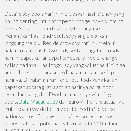
Details Sdy pools hari ini merupakan hasil sidney yang
paling penting untuk para pemain togel sdy swimming
pools. Setiap pemain togel sdy tentunya selalu
menantikan hasil end result sdy yang disiarkan
langsung melalui Reside draw sdy hari ini. Melalui
halaman kami hasil Dwell sdy serta pengeluaran sdy
hari ini dapat kalian dapatkan secara free of charge
setiap harinya. Hasil togel sdy yang keluar hari ini bisa
anda lihat secara langsung di halaman kami setiap
harinya. Di halaman kami end result sdy yang kalian
dapatkan secara gratis setiap harinya bersumber
resmi langsung dari Dwell attract sdy swimming
pools.
Data Macau 2025
dan EuroMillions is actually a
multi-countrywide lottery performed in 9 diverse
nations across Europe. It provides some massive
prizes, with jackpots that will arrive at €250 million
(HK£2.1 billion). To Enjoy, decide on five figures and