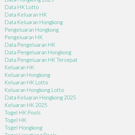
Data HK Lotto
Data Keluaran HK
Data Keluaran Hongkong
Pengeluaran Hongkong
Pengeluaran HK
Data Pengeluaran HK
Data Pengeluaran Hongkong
Data Pengeluaran HK Tercepat
Keluaran HK
Keluaran Hongkong
Keluaran HK Lotto
Keluaran Hongkong Lotto
Data Keluaran Hongkong 2025
Keluaran HK 2025
Togel HK Pools
Togel HK
Togel Hongkong