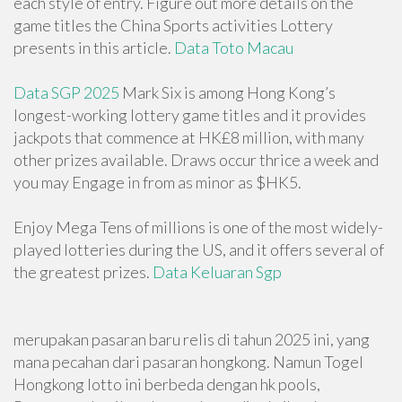
each style of entry. Figure out more details on the
game titles the China Sports activities Lottery
presents in this article.
Data Toto Macau
Data SGP 2025
Mark Six is among Hong Kong’s
longest-working lottery game titles and it provides
jackpots that commence at HK£8 million, with many
other prizes available. Draws occur thrice a week and
you may Engage in from as minor as $HK5.
Enjoy Mega Tens of millions is one of the most widely-
played lotteries during the US, and it offers several of
the greatest prizes.
Data Keluaran Sgp
merupakan pasaran baru relis di tahun 2025 ini, yang
mana pecahan dari pasaran hongkong. Namun Togel
Hongkong lotto ini berbeda dengan hk pools,