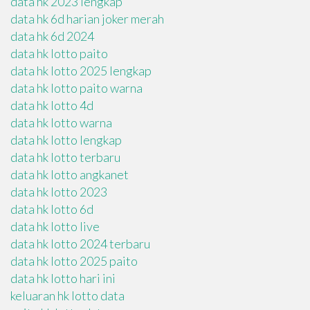
data hk 2023 lengkap
data hk 6d harian joker merah
data hk 6d 2024
data hk lotto paito
data hk lotto 2025 lengkap
data hk lotto paito warna
data hk lotto 4d
data hk lotto warna
data hk lotto lengkap
data hk lotto terbaru
data hk lotto angkanet
data hk lotto 2023
data hk lotto 6d
data hk lotto live
data hk lotto 2024 terbaru
data hk lotto 2025 paito
data hk lotto hari ini
keluaran hk lotto data