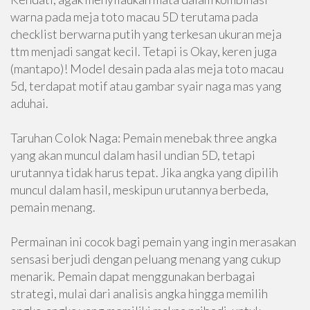
warna pada meja toto macau 5D terutama pada
checklist berwarna putih yang terkesan ukuran meja
ttm menjadi sangat kecil. Tetapi is Okay, keren juga
(mantapo)! Model desain pada alas meja toto macau
5d, terdapat motif atau gambar syair naga mas yang
aduhai.
Taruhan Colok Naga: Pemain menebak three angka
yang akan muncul dalam hasil undian 5D, tetapi
urutannya tidak harus tepat. Jika angka yang dipilih
muncul dalam hasil, meskipun urutannya berbeda,
pemain menang.
Permainan ini cocok bagi pemain yang ingin merasakan
sensasi berjudi dengan peluang menang yang cukup
menarik. Pemain dapat menggunakan berbagai
strategi, mulai dari analisis angka hingga memilih