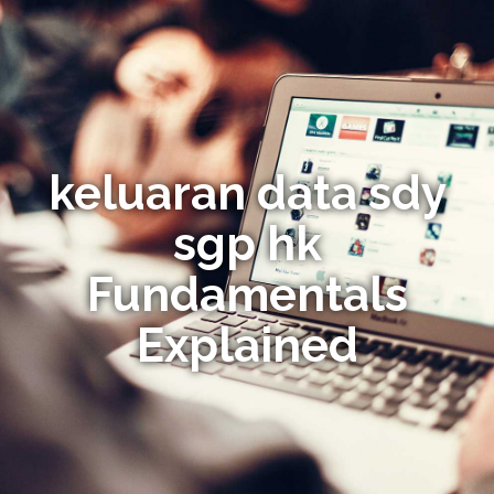
keluaran data sdy
sgp hk
Fundamentals
Explained