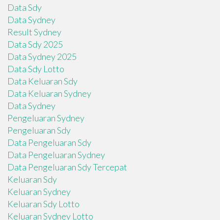
Data Sdy
Data Sydney
Result Sydney
Data Sdy 2025
Data Sydney 2025
Data Sdy Lotto
Data Keluaran Sdy
Data Keluaran Sydney
Data Sydney
Pengeluaran Sydney
Pengeluaran Sdy
Data Pengeluaran Sdy
Data Pengeluaran Sydney
Data Pengeluaran Sdy Tercepat
Keluaran Sdy
Keluaran Sydney
Keluaran Sdy Lotto
Keluaran Sydney Lotto