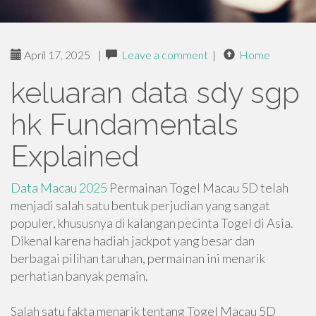
April 17, 2025
|
Leave a comment
|
Home
keluaran data sdy sgp
hk Fundamentals
Explained
Data Macau 2025
Permainan Togel Macau 5D telah
menjadi salah satu bentuk perjudian yang sangat
populer, khususnya di kalangan pecinta Togel di Asia.
Dikenal karena hadiah jackpot yang besar dan
berbagai pilihan taruhan, permainan ini menarik
perhatian banyak pemain.
Salah satu fakta menarik tentang Togel Macau 5D