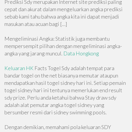
Prediksi Sdy merupakan Internet site prediksi paling
cepat dan akurat dalam mengeluarkan angka prediksi
sebab kami tahu bahwa angka kita ini dapat menjadi
masukan atau acuan bagi […]
Mengeliminasi Angka: Statistik juga membantu
mempersempit pilihan dengan mengeliminasi angka-
angka yang jarang muncul.
Data Hongkong
Keluaran HK
Facts Togel Sdy adalah tempat para
bandar togel on the net biasanya memutar ataupun
mendapatkan hasil togel sidney hari ini. Setiap pemain
togel sidney hari ini tentunya memerlukan end result
sdy prize. Perlu anda ketahui bahwa Stay draw sdy
adalah alat pemutar angka togel sidney yang
bersumber resmi dari sidney swimming pools.
Dengan demikian, memahami pola keluaran SDY