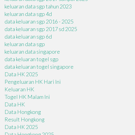
keluaran data sgp tahun 2023
keluaran data sgp 4d
data keluaran sgp 2016 - 2025
data keluaran sgp 2017 sd 2025
data keluaran sgp 6d
keluaran data sgp
keluaran data singapore
data keluaran togel sgp
data keluaran togel singapore
Data HK 2025
Pengeluaran HK Hari Ini
Keluaran HK
Togel HK Malam Ini
Data HK
Data Hongkong
Result Hongkong
Data HK 2025
Data Hongkong 2025