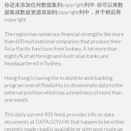
你还未添加任何数据集到copyright列中. 你可以将数
据集或数据资源添加到copyright列中，并于稍后再
copyright
The region has numerous financial strengths like more
than 600 multinational companies that produce their
Asia-Pacific functions from Sydney. A lot more than
eighty% of all foreign and Australian banks are
headquartered in Sydney.
Hong Kong is having the in depth branch banking
program overall flexibility to disseminate data to the
external position which has a timeliness of more than
one month.
This daily current RSS feed, provides info on data
documents at DATA.GOV.HK that happen to be either
recently made readily available or with spot route up