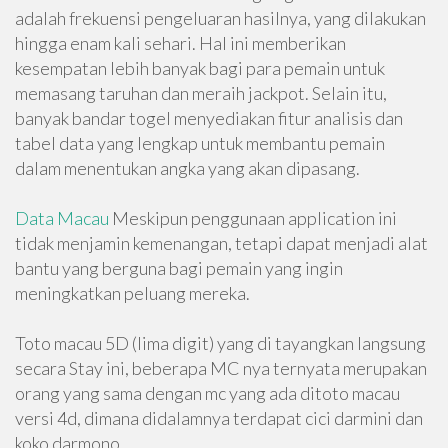
adalah frekuensi pengeluaran hasilnya, yang dilakukan
hingga enam kali sehari. Hal ini memberikan
kesempatan lebih banyak bagi para pemain untuk
memasang taruhan dan meraih jackpot. Selain itu,
banyak bandar togel menyediakan fitur analisis dan
tabel data yang lengkap untuk membantu pemain
dalam menentukan angka yang akan dipasang.
Data Macau
Meskipun penggunaan application ini
tidak menjamin kemenangan, tetapi dapat menjadi alat
bantu yang berguna bagi pemain yang ingin
meningkatkan peluang mereka.
Toto macau 5D (lima digit) yang di tayangkan langsung
secara Stay ini, beberapa MC nya ternyata merupakan
orang yang sama dengan mc yang ada ditoto macau
versi 4d, dimana didalamnya terdapat cici darmini dan
koko darmono.